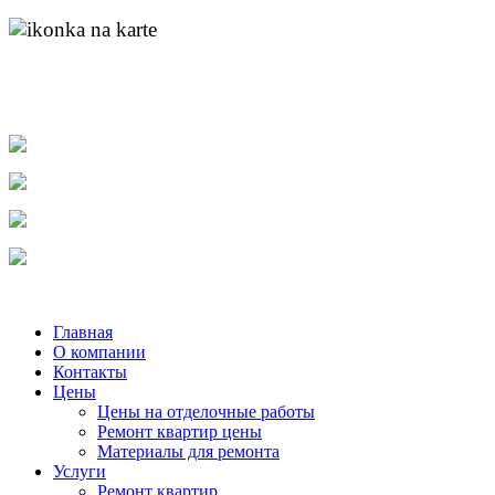
адрес:
пр. Ленина д.55 к.1
найти нас на карте
molotok-ru@rambler.ru
e-mail:
тел.
8-904-048-11-11
тел.
(831) 215-04-84
тел.
8-920-253-86-12
Главная
О компании
Контакты
Цены
Цены на отделочные работы
Ремонт квартир цены
Материалы для ремонта
Услуги
Ремонт квартир