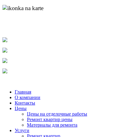
адрес:
пр. Ленина д.55 к.1
найти нас на карте
molotok-ru@rambler.ru
e-mail:
тел.
8-904-048-11-11
тел.
(831) 215-04-84
тел.
8-920-253-86-12
Главная
О компании
Контакты
Цены
Цены на отделочные работы
Ремонт квартир цены
Материалы для ремонта
Услуги
Ремонт квартир