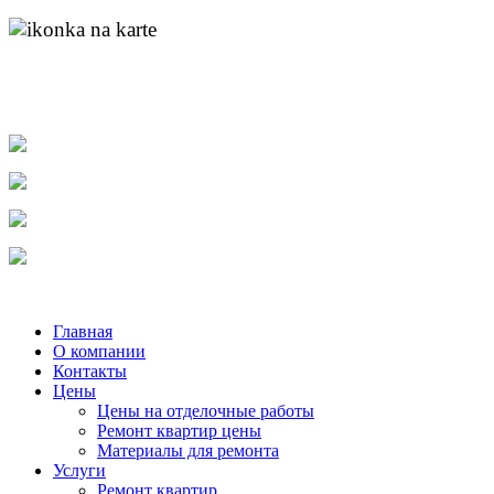
адрес:
пр. Ленина д.55 к.1
найти нас на карте
molotok-ru@rambler.ru
e-mail:
тел.
8-904-048-11-11
тел.
(831) 215-04-84
тел.
8-920-253-86-12
Главная
О компании
Контакты
Цены
Цены на отделочные работы
Ремонт квартир цены
Материалы для ремонта
Услуги
Ремонт квартир