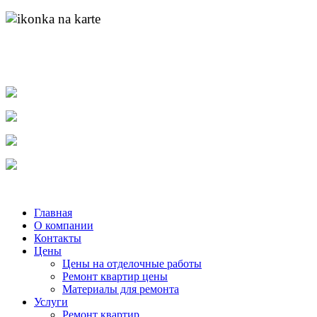
адрес:
пр. Ленина д.55 к.1
найти нас на карте
molotok-ru@rambler.ru
e-mail:
тел.
8-904-048-11-11
тел.
(831) 215-04-84
тел.
8-920-253-86-12
Главная
О компании
Контакты
Цены
Цены на отделочные работы
Ремонт квартир цены
Материалы для ремонта
Услуги
Ремонт квартир