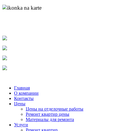
адрес:
пр. Ленина д.55 к.1
найти нас на карте
molotok-ru@rambler.ru
e-mail:
тел.
8-904-048-11-11
тел.
(831) 215-04-84
тел.
8-920-253-86-12
Главная
О компании
Контакты
Цены
Цены на отделочные работы
Ремонт квартир цены
Материалы для ремонта
Услуги
Ремонт квартир