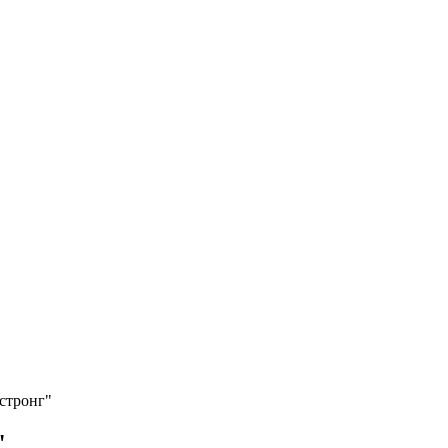
стронг"
"