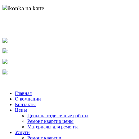
адрес:
пр. Ленина д.55 к.1
найти нас на карте
molotok-ru@rambler.ru
e-mail:
тел.
8-904-048-11-11
тел.
(831) 215-04-84
тел.
8-920-253-86-12
Главная
О компании
Контакты
Цены
Цены на отделочные работы
Ремонт квартир цены
Материалы для ремонта
Услуги
Ремонт квартир