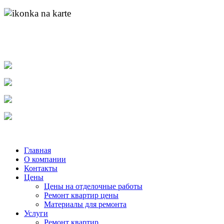
адрес:
пр. Ленина д.55 к.1
найти нас на карте
molotok-ru@rambler.ru
e-mail:
тел.
8-904-048-11-11
тел.
(831) 215-04-84
тел.
8-920-253-86-12
Главная
О компании
Контакты
Цены
Цены на отделочные работы
Ремонт квартир цены
Материалы для ремонта
Услуги
Ремонт квартир