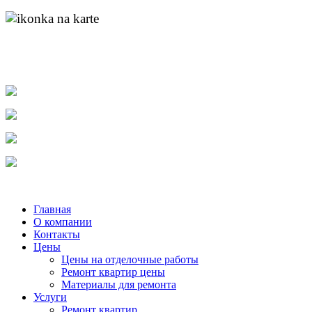
адрес:
пр. Ленина д.55 к.1
найти нас на карте
molotok-ru@rambler.ru
e-mail:
тел.
8-904-048-11-11
тел.
(831) 215-04-84
тел.
8-920-253-86-12
Главная
О компании
Контакты
Цены
Цены на отделочные работы
Ремонт квартир цены
Материалы для ремонта
Услуги
Ремонт квартир