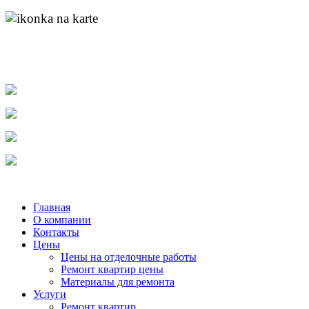
адрес:
пр. Ленина д.55 к.1
найти нас на карте
molotok-ru@rambler.ru
e-mail:
тел.
8-904-048-11-11
тел.
(831) 215-04-84
тел.
8-920-253-86-12
Главная
О компании
Контакты
Цены
Цены на отделочные работы
Ремонт квартир цены
Материалы для ремонта
Услуги
Ремонт квартир