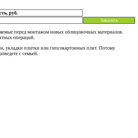
ть, руб.
Заказать
няемые перед монтажом новых облицовочных материалов.
нтных операций.
ски, укладки плитки или гипсокартонных плит. Потому
оведете с семьей.