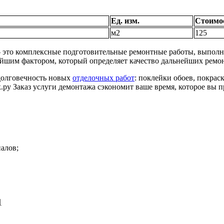
Ед. изм.
Стоимос
м2
125
 это комплексные подготовительные ремонтные работы, выпол
йшим фактором, который определяет качество дальнейших ремо
долговечность новых
отделочных работ
: поклейки обоев, покра
у Заказ услуги демонтажа сэкономит ваше время, которое вы пр
алов;
1