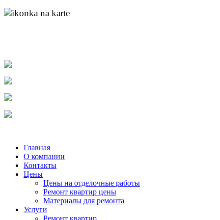
адрес:
пр. Ленина д.55 к.1
найти нас на карте
molotok-ru@rambler.ru
e-mail:
тел.
8-904-048-11-11
тел.
(831) 215-04-84
тел.
8-920-253-86-12
Главная
О компании
Контакты
Цены
Цены на отделочные работы
Ремонт квартир цены
Материалы для ремонта
Услуги
Ремонт квартир